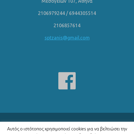
Μεσογείων 107, Αθήνα
2106979244
/
6944305514
2106857614
sptzanis@gmail.com
Όροι Χρήσης
Αυτός ο ιστότοπος χρησιμοποιεί cookies για να βελτιώσει την